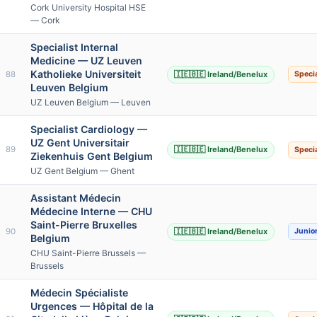
Cork University Hospital HSE
— Cork
Specialist Internal
Medicine — UZ Leuven
Katholieke Universiteit
88
🇮🇪🇧🇪 Ireland/Benelux
Specia
Leuven Belgium
UZ Leuven Belgium — Leuven
Specialist Cardiology —
UZ Gent Universitair
89
🇮🇪🇧🇪 Ireland/Benelux
Specia
Ziekenhuis Gent Belgium
UZ Gent Belgium — Ghent
Assistant Médecin
Médecine Interne — CHU
Saint-Pierre Bruxelles
90
🇮🇪🇧🇪 Ireland/Benelux
Junio
Belgium
CHU Saint-Pierre Brussels —
Brussels
Médecin Spécialiste
Urgences — Hôpital de la