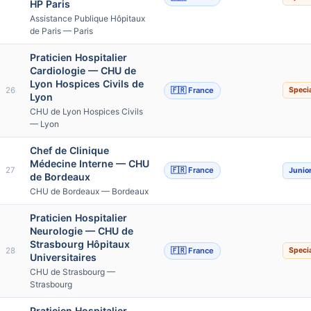
HP Paris
Assistance Publique Hôpitaux
de Paris — Paris
Praticien Hospitalier
Cardiologie — CHU de
Lyon Hospices Civils de
26
🇫🇷 France
Specia
Lyon
CHU de Lyon Hospices Civils
— Lyon
Chef de Clinique
Médecine Interne — CHU
27
🇫🇷 France
Junio
de Bordeaux
CHU de Bordeaux — Bordeaux
Praticien Hospitalier
Neurologie — CHU de
Strasbourg Hôpitaux
28
🇫🇷 France
Specia
Universitaires
CHU de Strasbourg —
Strasbourg
Praticien Hospitalier