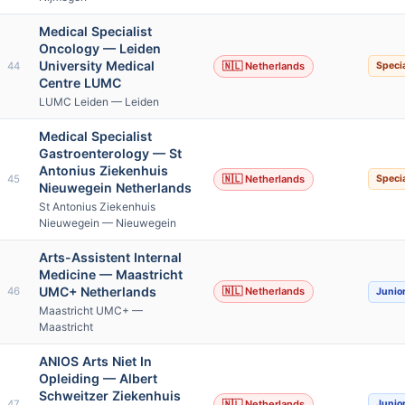
Medical Specialist
Oncology — Leiden
University Medical
44
🇳🇱 Netherlands
Specia
Centre LUMC
LUMC Leiden — Leiden
Medical Specialist
Gastroenterology — St
Antonius Ziekenhuis
45
🇳🇱 Netherlands
Specia
Nieuwegein Netherlands
St Antonius Ziekenhuis
Nieuwegein — Nieuwegein
Arts-Assistent Internal
Medicine — Maastricht
UMC+ Netherlands
46
🇳🇱 Netherlands
Junio
Maastricht UMC+ —
Maastricht
ANIOS Arts Niet In
Opleiding — Albert
Schweitzer Ziekenhuis
47
🇳🇱 Netherlands
Junio