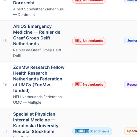
Dordrecht
Albert Schweitzer Ziekenhuis
— Dordrecht
ANIOS Emergency
Medicine — Reinier de
Graaf Groep Delft
48
🇳🇱 Netherlands
Junio
Netherlands
Reinier de Graaf Groep Delft —
Delft
ZonMw Research Fellow
Health Research —
Netherlands Federation
of UMCs (ZonMw-
49
🇳🇱 Netherlands
Resea
funded)
NFU Netherlands Federation
UMC — Multiple
Specialist Physician
Internal Medicine —
Karolinska University
Hospital Stockholm
50
🇸🇪🇳🇴 Scandinavia
Specia