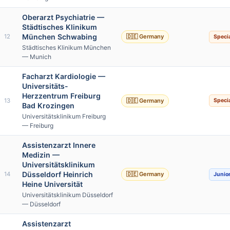
Oberarzt Psychiatrie —
Städtisches Klinikum
München Schwabing
12
🇩🇪 Germany
Specia
Städtisches Klinikum München
— Munich
Facharzt Kardiologie —
Universitäts-
Herzzentrum Freiburg
13
🇩🇪 Germany
Specia
Bad Krozingen
Universitätsklinikum Freiburg
— Freiburg
Assistenzarzt Innere
Medizin —
Universitätsklinikum
Düsseldorf Heinrich
14
🇩🇪 Germany
Junio
Heine Universität
Universitätsklinikum Düsseldorf
— Düsseldorf
Assistenzarzt