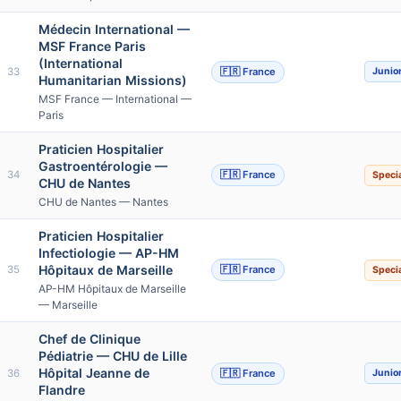
Médecin International —
MSF France Paris
(International
33
🇫🇷 France
Junio
Humanitarian Missions)
MSF France — International —
Paris
Praticien Hospitalier
Gastroentérologie —
34
🇫🇷 France
Specia
CHU de Nantes
CHU de Nantes — Nantes
Praticien Hospitalier
Infectiologie — AP-HM
Hôpitaux de Marseille
35
🇫🇷 France
Specia
AP-HM Hôpitaux de Marseille
— Marseille
Chef de Clinique
Pédiatrie — CHU de Lille
Hôpital Jeanne de
36
🇫🇷 France
Junio
Flandre