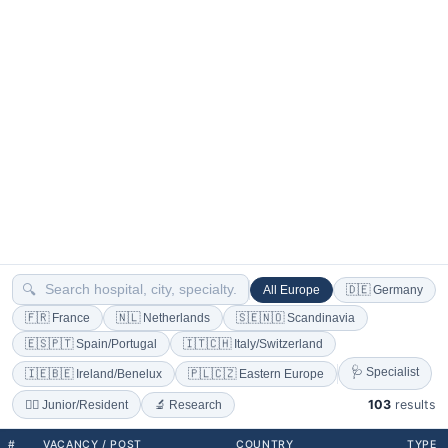
🔍
All Europe
🇩🇪 Germany
🇫🇷 France
🇳🇱 Netherlands
🇸🇪🇳🇴 Scandinavia
🇪🇸🇵🇹 Spain/Portugal
🇮🇹🇨🇭 Italy/Switzerland
🩺 Specialist
🇮🇪🇧🇪 Ireland/Benelux
🇵🇱🇨🇿 Eastern Europe
103
results
🔬 Research
👨‍⚕️ Junior/Resident
#
VACANCY / POST
COUNTRY
TYPE