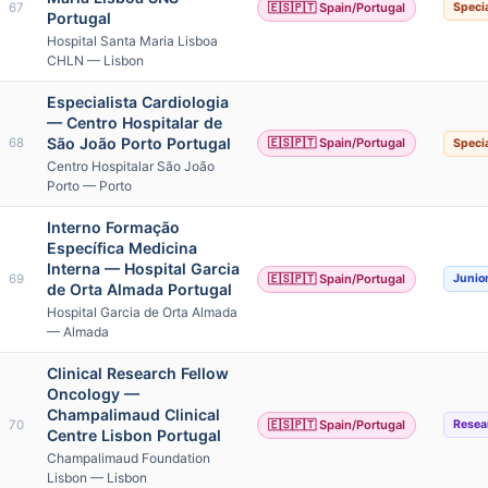
67
🇪🇸🇵🇹 Spain/Portugal
Specia
Portugal
Hospital Santa Maria Lisboa
CHLN — Lisbon
Especialista Cardiologia
— Centro Hospitalar de
São João Porto Portugal
68
🇪🇸🇵🇹 Spain/Portugal
Specia
Centro Hospitalar São João
Porto — Porto
Interno Formação
Específica Medicina
Interna — Hospital Garcia
69
🇪🇸🇵🇹 Spain/Portugal
Junio
de Orta Almada Portugal
Hospital Garcia de Orta Almada
— Almada
Clinical Research Fellow
Oncology —
Champalimaud Clinical
70
🇪🇸🇵🇹 Spain/Portugal
Resea
Centre Lisbon Portugal
Champalimaud Foundation
Lisbon — Lisbon