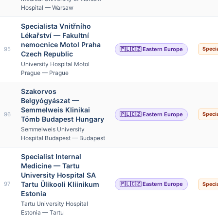
Hospital — Warsaw
Specialista Vnitřního
Lékařství — Fakultní
nemocnice Motol Praha
95
🇵🇱🇨🇿 Eastern Europe
Specia
Czech Republic
University Hospital Motol
Prague — Prague
Szakorvos
Belgyógyászat —
Semmelweis Klinikai
96
🇵🇱🇨🇿 Eastern Europe
Specia
Tömb Budapest Hungary
Semmelweis University
Hospital Budapest — Budapest
Specialist Internal
Medicine — Tartu
University Hospital SA
Tartu Ülikooli Kliinikum
97
🇵🇱🇨🇿 Eastern Europe
Specia
Estonia
Tartu University Hospital
Estonia — Tartu