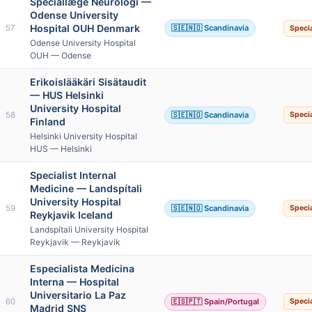
Speciallæge Neurologi —
Odense University
Hospital OUH Denmark
57
🇸🇪🇳🇴 Scandinavia
Specia
Odense University Hospital
OUH — Odense
Erikoislääkäri Sisätaudit
— HUS Helsinki
University Hospital
58
🇸🇪🇳🇴 Scandinavia
Specia
Finland
Helsinki University Hospital
HUS — Helsinki
Specialist Internal
Medicine — Landspítali
University Hospital
59
🇸🇪🇳🇴 Scandinavia
Specia
Reykjavik Iceland
Landspítali University Hospital
Reykjavik — Reykjavik
Especialista Medicina
Interna — Hospital
Universitario La Paz
60
🇪🇸🇵🇹 Spain/Portugal
Specia
Madrid SNS