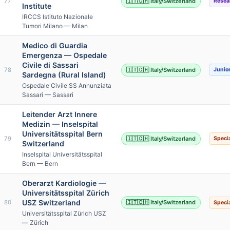
77
🇮🇹🇨🇭 Italy/Switzerland
Resea
Institute
IRCCS Istituto Nazionale
Tumori Milano — Milan
Medico di Guardia
Emergenza — Ospedale
Civile di Sassari
78
🇮🇹🇨🇭 Italy/Switzerland
Junio
Sardegna (Rural Island)
Ospedale Civile SS Annunziata
Sassari — Sassari
Leitender Arzt Innere
Medizin — Inselspital
Universitätsspital Bern
79
🇮🇹🇨🇭 Italy/Switzerland
Specia
Switzerland
Inselspital Universitätsspital
Bern — Bern
Oberarzt Kardiologie —
Universitätsspital Zürich
USZ Switzerland
80
🇮🇹🇨🇭 Italy/Switzerland
Specia
Universitätsspital Zürich USZ
— Zürich