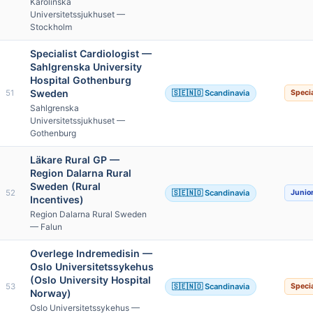
Karolinska
Universitetssjukhuset —
Stockholm
Specialist Cardiologist —
Sahlgrenska University
Hospital Gothenburg
Sweden
51
🇸🇪🇳🇴 Scandinavia
Specia
Sahlgrenska
Universitetssjukhuset —
Gothenburg
Läkare Rural GP —
Region Dalarna Rural
Sweden (Rural
52
🇸🇪🇳🇴 Scandinavia
Junio
Incentives)
Region Dalarna Rural Sweden
— Falun
Overlege Indremedisin —
Oslo Universitetssykehus
(Oslo University Hospital
53
🇸🇪🇳🇴 Scandinavia
Specia
Norway)
Oslo Universitetssykehus —