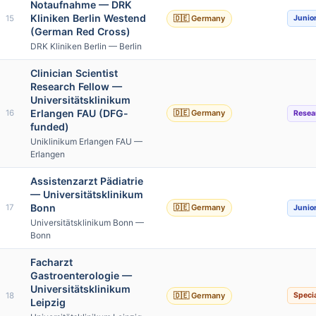
Notaufnahme — DRK
Kliniken Berlin Westend
15
🇩🇪 Germany
Junio
(German Red Cross)
DRK Kliniken Berlin — Berlin
Clinician Scientist
Research Fellow —
Universitätsklinikum
Erlangen FAU (DFG-
16
🇩🇪 Germany
Resea
funded)
Uniklinikum Erlangen FAU —
Erlangen
Assistenzarzt Pädiatrie
— Universitätsklinikum
Bonn
17
🇩🇪 Germany
Junio
Universitätsklinikum Bonn —
Bonn
Facharzt
Gastroenterologie —
Universitätsklinikum
18
🇩🇪 Germany
Specia
Leipzig