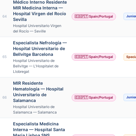
Médico Interno Residente
MIR Medicina Interna —
Hospital Virgen del Rocío
64
🇪🇸🇵🇹 Spain/Portugal
Junio
Sevilla
Hospital Universitario Virgen
del Rocío — Seville
Especialista Nefrología —
Hospital Universitario de
Bellvitge Barcelona
65
🇪🇸🇵🇹 Spain/Portugal
Specia
Hospital Universitario de
Bellvitge — L'Hospitalet de
Llobregat
MIR Residente
Hematología — Hospital
Universitario de
66
🇪🇸🇵🇹 Spain/Portugal
Junio
Salamanca
Hospital Universitario de
Salamanca — Salamanca
Especialista Medicina
Interna — Hospital Santa
Maria Lisboa SNS