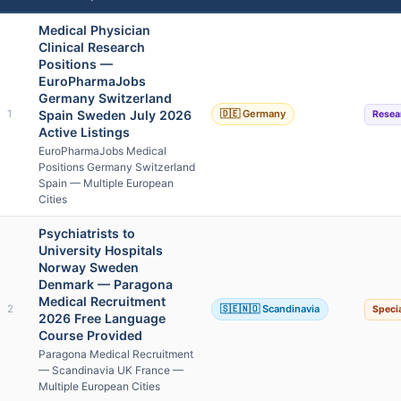
Medical Physician
Clinical Research
Positions —
EuroPharmaJobs
Germany Switzerland
1
Spain Sweden July 2026
🇩🇪 Germany
Resea
Active Listings
EuroPharmaJobs Medical
Positions Germany Switzerland
Spain — Multiple European
Cities
Psychiatrists to
University Hospitals
Norway Sweden
Denmark — Paragona
Medical Recruitment
2
🇸🇪🇳🇴 Scandinavia
Specia
2026 Free Language
Course Provided
Paragona Medical Recruitment
— Scandinavia UK France —
Multiple European Cities