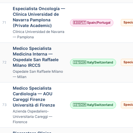
Especialista Oncología —
Clínica Universidad de
Navarra Pamplona
71
🇪🇸🇵🇹 Spain/Portugal
Specia
(Private Academic)
Clínica Universidad de Navarra
— Pamplona
Medico Specialista
Medicina Interna —
Ospedale San Raffaele
72
🇮🇹🇨🇭 Italy/Switzerland
Specia
Milano IRCCS
Ospedale San Raffaele Milano
— Milan
Medico Specialista
Cardiologia — AOU
Careggi Firenze
Università di Firenze
73
🇮🇹🇨🇭 Italy/Switzerland
Specia
Azienda Ospedaliero-
Universitaria Careggi —
Florence