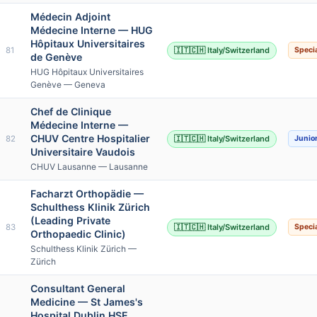
Médecin Adjoint
Médecine Interne — HUG
Hôpitaux Universitaires
81
🇮🇹🇨🇭 Italy/Switzerland
Specia
de Genève
HUG Hôpitaux Universitaires
Genève — Geneva
Chef de Clinique
Médecine Interne —
CHUV Centre Hospitalier
82
🇮🇹🇨🇭 Italy/Switzerland
Junio
Universitaire Vaudois
CHUV Lausanne — Lausanne
Facharzt Orthopädie —
Schulthess Klinik Zürich
(Leading Private
83
🇮🇹🇨🇭 Italy/Switzerland
Specia
Orthopaedic Clinic)
Schulthess Klinik Zürich —
Zürich
Consultant General
Medicine — St James's
Hospital Dublin HSE