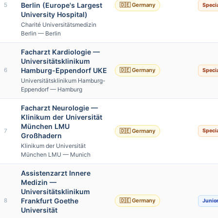
Berlin (Europe's Largest
5
🇩🇪 Germany
Specia
University Hospital)
Charité Universitätsmedizin
Berlin — Berlin
Facharzt Kardiologie —
Universitätsklinikum
Hamburg-Eppendorf UKE
6
🇩🇪 Germany
Specia
Universitätsklinikum Hamburg-
Eppendorf — Hamburg
Facharzt Neurologie —
Klinikum der Universität
München LMU
7
🇩🇪 Germany
Specia
Großhadern
Klinikum der Universität
München LMU — Munich
Assistenzarzt Innere
Medizin —
Universitätsklinikum
Frankfurt Goethe
8
🇩🇪 Germany
Junio
Universität