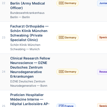
Berlin (Army Medical
22
🇩🇪 Germany
Junio
Officer)
Bundeswehrkrankenhaus
Berlin — Berlin
Facharzt Orthopädie —
Schön Klinik München
Schwabing (Private
23
🇩🇪 Germany
Specia
Specialist Clinic)
Schön Klinik München
Schwabing — Munich
Clinical Research Fellow
Neuroscience — DZNE
Deutsches Zentrum
Neurodegenerative
24
🇩🇪 Germany
Resea
Erkrankungen
DZNE Deutsches Zentrum
Neurodegenerative — Bonn
Praticien Hospitalier
Médecine Interne —
Hôpital Lariboisière AP-
25
🇫🇷 France
Specia