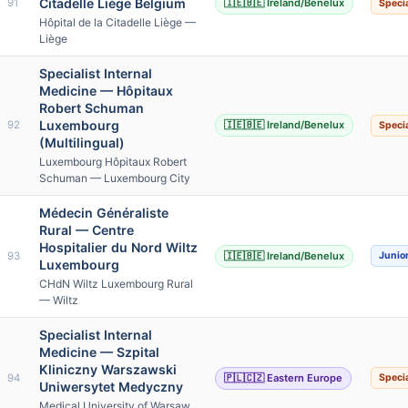
Citadelle Liège Belgium
91
🇮🇪🇧🇪 Ireland/Benelux
Specia
Hôpital de la Citadelle Liège —
Liège
Specialist Internal
Medicine — Hôpitaux
Robert Schuman
Luxembourg
92
🇮🇪🇧🇪 Ireland/Benelux
Specia
(Multilingual)
Luxembourg Hôpitaux Robert
Schuman — Luxembourg City
Médecin Généraliste
Rural — Centre
Hospitalier du Nord Wiltz
93
🇮🇪🇧🇪 Ireland/Benelux
Junio
Luxembourg
CHdN Wiltz Luxembourg Rural
— Wiltz
Specialist Internal
Medicine — Szpital
Kliniczny Warszawski
94
🇵🇱🇨🇿 Eastern Europe
Specia
Uniwersytet Medyczny
Medical University of Warsaw