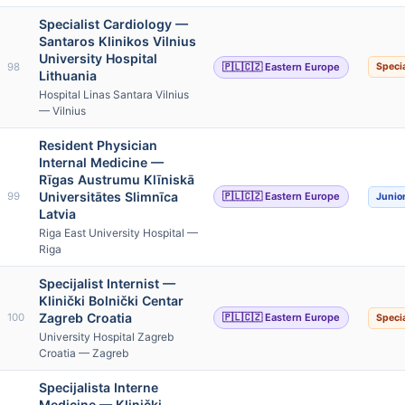
Specialist Cardiology —
Santaros Klinikos Vilnius
University Hospital
98
🇵🇱🇨🇿 Eastern Europe
Specia
Lithuania
Hospital Linas Santara Vilnius
— Vilnius
Resident Physician
Internal Medicine —
Rīgas Austrumu Klīniskā
Universitātes Slimnīca
99
🇵🇱🇨🇿 Eastern Europe
Junio
Latvia
Riga East University Hospital —
Riga
Specijalist Internist —
Klinički Bolnički Centar
Zagreb Croatia
100
🇵🇱🇨🇿 Eastern Europe
Specia
University Hospital Zagreb
Croatia — Zagreb
Specijalista Interne
Medicine — Klinički