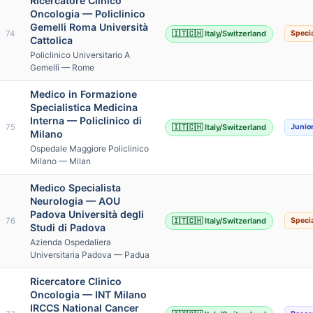
Ricercatore Clinico
Oncologia — Policlinico
Gemelli Roma Università
74
🇮🇹🇨🇭 Italy/Switzerland
Specia
Cattolica
Policlinico Universitario A
Gemelli — Rome
Medico in Formazione
Specialistica Medicina
Interna — Policlinico di
75
🇮🇹🇨🇭 Italy/Switzerland
Junio
Milano
Ospedale Maggiore Policlinico
Milano — Milan
Medico Specialista
Neurologia — AOU
Padova Università degli
76
🇮🇹🇨🇭 Italy/Switzerland
Specia
Studi di Padova
Azienda Ospedaliera
Universitaria Padova — Padua
Ricercatore Clinico
Oncologia — INT Milano
IRCCS National Cancer