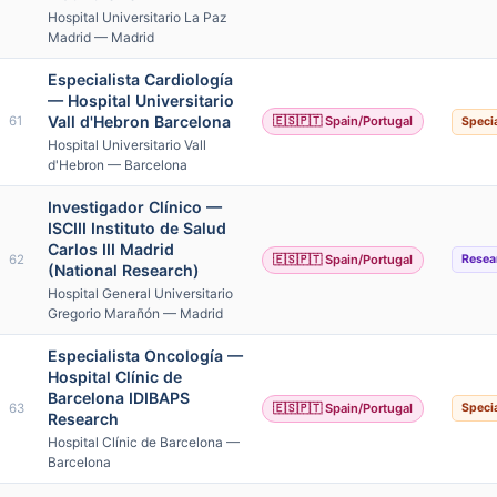
Hospital Universitario La Paz
Madrid — Madrid
Especialista Cardiología
— Hospital Universitario
Vall d'Hebron Barcelona
61
🇪🇸🇵🇹 Spain/Portugal
Specia
Hospital Universitario Vall
d'Hebron — Barcelona
Investigador Clínico —
ISCIII Instituto de Salud
Carlos III Madrid
62
🇪🇸🇵🇹 Spain/Portugal
Resea
(National Research)
Hospital General Universitario
Gregorio Marañón — Madrid
Especialista Oncología —
Hospital Clínic de
Barcelona IDIBAPS
63
🇪🇸🇵🇹 Spain/Portugal
Specia
Research
Hospital Clínic de Barcelona —
Barcelona