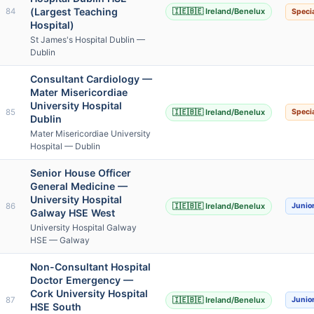
(Largest Teaching
84
🇮🇪🇧🇪 Ireland/Benelux
Specia
Hospital)
St James's Hospital Dublin —
Dublin
Consultant Cardiology —
Mater Misericordiae
University Hospital
85
🇮🇪🇧🇪 Ireland/Benelux
Specia
Dublin
Mater Misericordiae University
Hospital — Dublin
Senior House Officer
General Medicine —
University Hospital
86
🇮🇪🇧🇪 Ireland/Benelux
Junio
Galway HSE West
University Hospital Galway
HSE — Galway
Non-Consultant Hospital
Doctor Emergency —
Cork University Hospital
87
🇮🇪🇧🇪 Ireland/Benelux
Junio
HSE South