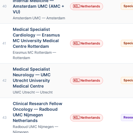
Internal Medicine —
Amsterdam UMC (AMC +
40
🇳🇱 Netherlands
Specia
VU)
Amsterdam UMC — Amsterdam
Medical Specialist
Cardiology — Erasmus
MC University Medical
41
🇳🇱 Netherlands
Specia
Centre Rotterdam
Erasmus MC Rotterdam —
Rotterdam
Medical Specialist
Neurology — UMC
Utrecht University
42
🇳🇱 Netherlands
Specia
Medical Centre
UMC Utrecht — Utrecht
Clinical Research Fellow
Oncology — Radboud
UMC Nijmegen
43
🇳🇱 Netherlands
Resea
Netherlands
Radboud UMC Nijmegen —
Nijmegen