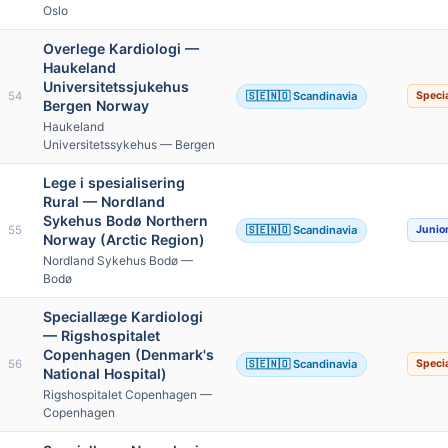
Oslo
Overlege Kardiologi —
Haukeland
Universitetssjukehus
54
🇸🇪🇳🇴 Scandinavia
Specia
Bergen Norway
Haukeland
Universitetssykehus — Bergen
Lege i spesialisering
Rural — Nordland
Sykehus Bodø Northern
55
🇸🇪🇳🇴 Scandinavia
Junio
Norway (Arctic Region)
Nordland Sykehus Bodø —
Bodø
Speciallæge Kardiologi
— Rigshospitalet
Copenhagen (Denmark's
56
🇸🇪🇳🇴 Scandinavia
Specia
National Hospital)
Rigshospitalet Copenhagen —
Copenhagen