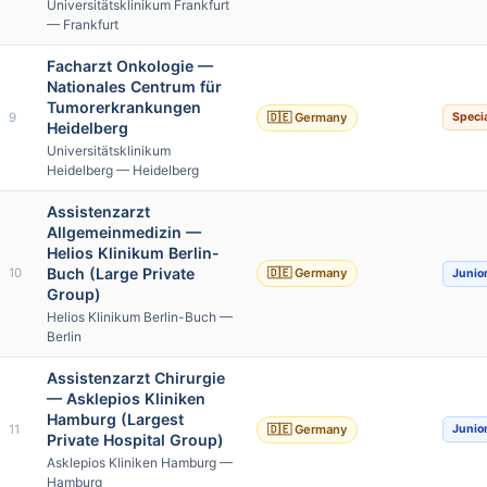
Universitätsklinikum Frankfurt
— Frankfurt
Facharzt Onkologie —
Nationales Centrum für
Tumorerkrankungen
9
🇩🇪 Germany
Specia
Heidelberg
Universitätsklinikum
Heidelberg — Heidelberg
Assistenzarzt
Allgemeinmedizin —
Helios Klinikum Berlin-
Buch (Large Private
10
🇩🇪 Germany
Junio
Group)
Helios Klinikum Berlin-Buch —
Berlin
Assistenzarzt Chirurgie
— Asklepios Kliniken
Hamburg (Largest
11
🇩🇪 Germany
Junio
Private Hospital Group)
Asklepios Kliniken Hamburg —
Hamburg