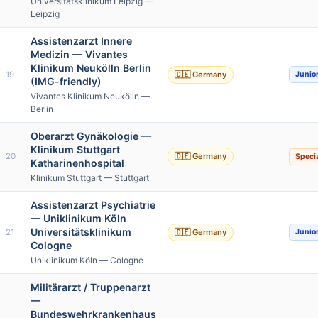
Universitätsklinikum Leipzig —
Leipzig
Assistenzarzt Innere
Medizin — Vivantes
Klinikum Neukölln Berlin
19
🇩🇪 Germany
Junio
(IMG-friendly)
Vivantes Klinikum Neukölln —
Berlin
Oberarzt Gynäkologie —
Klinikum Stuttgart
20
🇩🇪 Germany
Specia
Katharinenhospital
Klinikum Stuttgart — Stuttgart
Assistenzarzt Psychiatrie
— Uniklinikum Köln
Universitätsklinikum
21
🇩🇪 Germany
Junio
Cologne
Uniklinikum Köln — Cologne
Militärarzt / Truppenarzt
—
Bundeswehrkrankenhaus