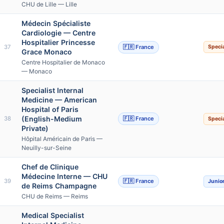
CHU de Lille — Lille
Médecin Spécialiste
Cardiologie — Centre
Hospitalier Princesse
37
🇫🇷 France
Specia
Grace Monaco
Centre Hospitalier de Monaco
— Monaco
Specialist Internal
Medicine — American
Hospital of Paris
(English-Medium
38
🇫🇷 France
Specia
Private)
Hôpital Américain de Paris —
Neuilly-sur-Seine
Chef de Clinique
Médecine Interne — CHU
39
🇫🇷 France
Junio
de Reims Champagne
CHU de Reims — Reims
Medical Specialist