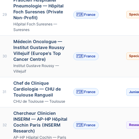
Pneumologie — Hôpital
Foch Suresnes (Private
29
🇫🇷 France
Specia
Non-Profit)
Hôpital Foch Suresnes —
Suresnes
Médecin Oncologue —
Institut Gustave Roussy
Villejuif (Europe's Top
30
🇫🇷 France
Specia
Cancer Centre)
Institut Gustave Roussy —
Villejuif
Chef de Clinique
Cardiologie — CHU de
31
🇫🇷 France
Junio
Toulouse Rangueil
CHU de Toulouse — Toulouse
Chercheur Clinicien
INSERM — AP-HP Hôpital
Cochin Paris (INSERM
32
🇫🇷 France
Resea
Research)
AP-HP Hôpital Cochin — Paris